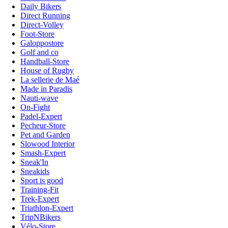
Daily Bikers
Direct Running
Direct-Volley
Foot-Store
Galoppostore
Golf and co
Handball-Store
House of Rugby
La sellerie de Maé
Made in Paradis
Nauti-wave
On-Fight
Padel-Expert
Pecheur-Store
Pet and Garden
Slowood Interior
Smash-Expert
Sneak'In
Sneakids
Sport is good
Training-Fit
Trek-Expert
Triathlon-Expert
TripNBikers
Vélo-Store