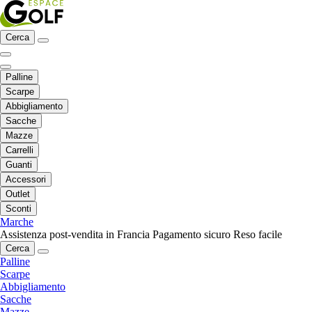
Cerca
Palline
Scarpe
Abbigliamento
Sacche
Mazze
Carrelli
Guanti
Accessori
Outlet
Sconti
Marche
Assistenza post-vendita in Francia
Pagamento sicuro
Reso facile
Cerca
Palline
Scarpe
Abbigliamento
Sacche
Mazze