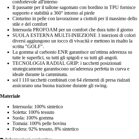
confortevole all'interno
Il passante per il tallone sagomato con bordino in TPU fornisce
supporto e stabilità a 360° intorno al piede
Cinturino in pelle con lavorazione a ciottoli per il massimo dello
stile e del comfort
Intersuola PROFOAM per un comfort che dura tutto il giorno
SUOLA ESTERNA MULTI-INIEZIONE 3 iniezioni di colori
diversi aggiungono un tocco di vivacità e mettono in risalto la
scritta "GOLF".
La gomma al carbonio ENR garantisce un'ottima aderenza su
tutte le superfici, su tutti gli spigoli e su tutti gli angoli.
TECNOLOGIA RADIAL GRIP: i tacchetti posizionati
strategicamente garantiscono un'aderenza perfetta in curva e
ideale durante la camminata.
sol I 110 tacchetti combinati con 64 elementi di presa rialzati
assicurano una buona trazione durante gli swing.
Materiale
Intersuola: 100% sintetico
Soletta: 100% tessuto
Suola: 100% gomma
Tomaia: 100% pelle bovina
Fodera: 92% tessuto, 8% sintetico