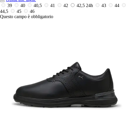
39
40
40,5
41
42
42,5
24h
43
44
44,5
45
46
Questo campo è obbligatorio