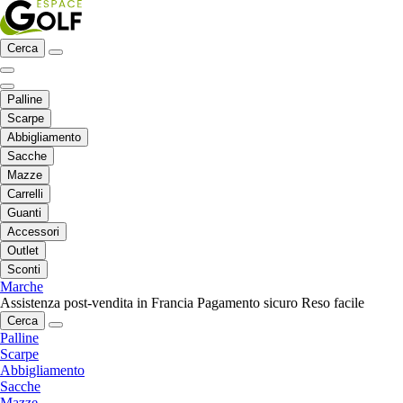
Cerca
Palline
Scarpe
Abbigliamento
Sacche
Mazze
Carrelli
Guanti
Accessori
Outlet
Sconti
Marche
Assistenza post-vendita in Francia
Pagamento sicuro
Reso facile
Cerca
Palline
Scarpe
Abbigliamento
Sacche
Mazze