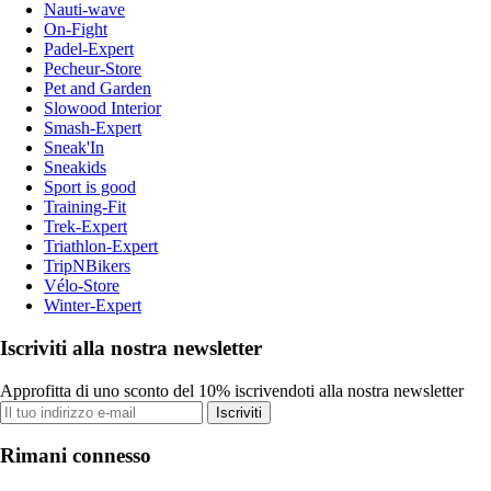
Nauti-wave
On-Fight
Padel-Expert
Pecheur-Store
Pet and Garden
Slowood Interior
Smash-Expert
Sneak'In
Sneakids
Sport is good
Training-Fit
Trek-Expert
Triathlon-Expert
TripNBikers
Vélo-Store
Winter-Expert
Iscriviti alla nostra newsletter
Approfitta di uno sconto del 10% iscrivendoti alla nostra newsletter
Iscriviti
Rimani connesso