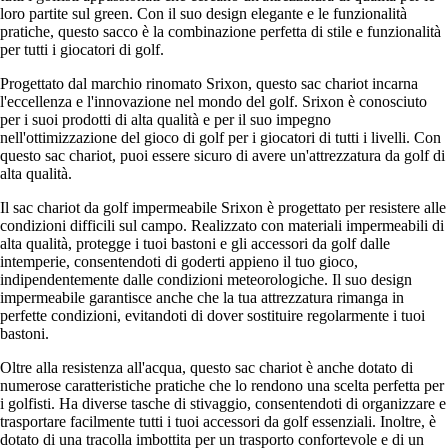
loro partite sul green. Con il suo design elegante e le funzionalità
pratiche, questo sacco è la combinazione perfetta di stile e funzionalità
per tutti i giocatori di golf.
Progettato dal marchio rinomato Srixon, questo sac chariot incarna
l'eccellenza e l'innovazione nel mondo del golf. Srixon è conosciuto
per i suoi prodotti di alta qualità e per il suo impegno
nell'ottimizzazione del gioco di golf per i giocatori di tutti i livelli. Con
questo sac chariot, puoi essere sicuro di avere un'attrezzatura da golf di
alta qualità.
Il sac chariot da golf impermeabile Srixon è progettato per resistere alle
condizioni difficili sul campo. Realizzato con materiali impermeabili di
alta qualità, protegge i tuoi bastoni e gli accessori da golf dalle
intemperie, consentendoti di goderti appieno il tuo gioco,
indipendentemente dalle condizioni meteorologiche. Il suo design
impermeabile garantisce anche che la tua attrezzatura rimanga in
perfette condizioni, evitandoti di dover sostituire regolarmente i tuoi
bastoni.
Oltre alla resistenza all'acqua, questo sac chariot è anche dotato di
numerose caratteristiche pratiche che lo rendono una scelta perfetta per
i golfisti. Ha diverse tasche di stivaggio, consentendoti di organizzare e
trasportare facilmente tutti i tuoi accessori da golf essenziali. Inoltre, è
dotato di una tracolla imbottita per un trasporto confortevole e di un