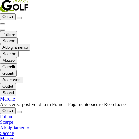
Cerca
Palline
Scarpe
Abbigliamento
Sacche
Mazze
Carrelli
Guanti
Accessori
Outlet
Sconti
Marche
Assistenza post-vendita in Francia
Pagamento sicuro
Reso facile
Cerca
Palline
Scarpe
Abbigliamento
Sacche
Mazze