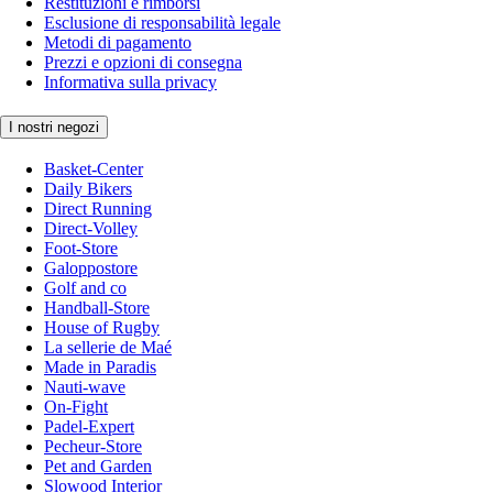
Restituzioni e rimborsi
Esclusione di responsabilità legale
Metodi di pagamento
Prezzi e opzioni di consegna
Informativa sulla privacy
I nostri negozi
Basket-Center
Daily Bikers
Direct Running
Direct-Volley
Foot-Store
Galoppostore
Golf and co
Handball-Store
House of Rugby
La sellerie de Maé
Made in Paradis
Nauti-wave
On-Fight
Padel-Expert
Pecheur-Store
Pet and Garden
Slowood Interior