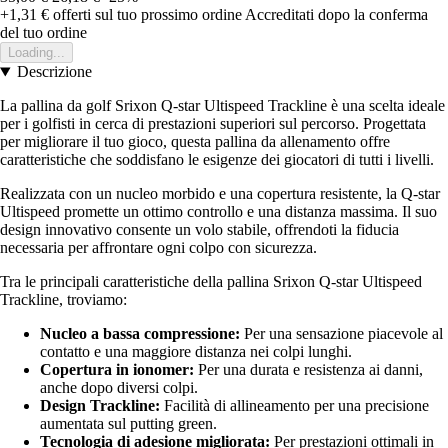
+1,31 €
offerti sul tuo prossimo ordine
Accreditati dopo la conferma
del tuo ordine
Loading...
Descrizione
La pallina da golf Srixon Q-star Ultispeed Trackline è una scelta ideale
per i golfisti in cerca di prestazioni superiori sul percorso. Progettata
per migliorare il tuo gioco, questa pallina da allenamento offre
caratteristiche che soddisfano le esigenze dei giocatori di tutti i livelli.
Realizzata con un nucleo morbido e una copertura resistente, la Q-star
Ultispeed promette un ottimo controllo e una distanza massima. Il suo
design innovativo consente un volo stabile, offrendoti la fiducia
necessaria per affrontare ogni colpo con sicurezza.
Tra le principali caratteristiche della pallina Srixon Q-star Ultispeed
Trackline, troviamo:
Nucleo a bassa compressione:
Per una sensazione piacevole al
contatto e una maggiore distanza nei colpi lunghi.
Copertura in ionomer:
Per una durata e resistenza ai danni,
anche dopo diversi colpi.
Design Trackline:
Facilità di allineamento per una precisione
aumentata sul putting green.
Tecnologia di adesione migliorata:
Per prestazioni ottimali in