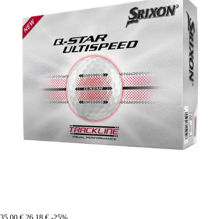
35,00 €
26,18 €
-25%