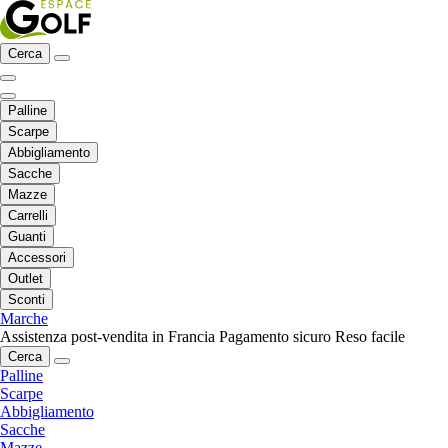
Cerca
Palline
Scarpe
Abbigliamento
Sacche
Mazze
Carrelli
Guanti
Accessori
Outlet
Sconti
Marche
Assistenza post-vendita in Francia
Pagamento sicuro
Reso facile
Cerca
Palline
Scarpe
Abbigliamento
Sacche
Mazze