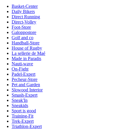
Basket-Center
Daily Bikers
Direct Running
Direct-Volley
Foot-Store
Galoppostore
Golf and co
Handball-Store
House of Rugby
La sellerie de Maé
Made in Paradis
Nauti-wave
On-Fight
Padel-Expert
Pecheur-Store
Pet and Garden
Slowood Interior
Smash-Expert
Sneak'In
Sneakids
Sport is good
Training-Fit
Trek-Expert
Triathlon-Expert