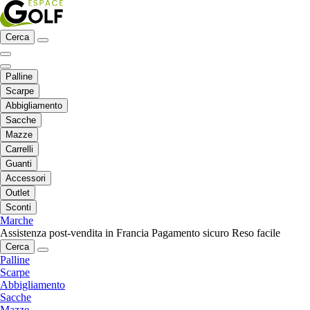
Cerca
Palline
Scarpe
Abbigliamento
Sacche
Mazze
Carrelli
Guanti
Accessori
Outlet
Sconti
Marche
Assistenza post-vendita in Francia
Pagamento sicuro
Reso facile
Cerca
Palline
Scarpe
Abbigliamento
Sacche
Mazze