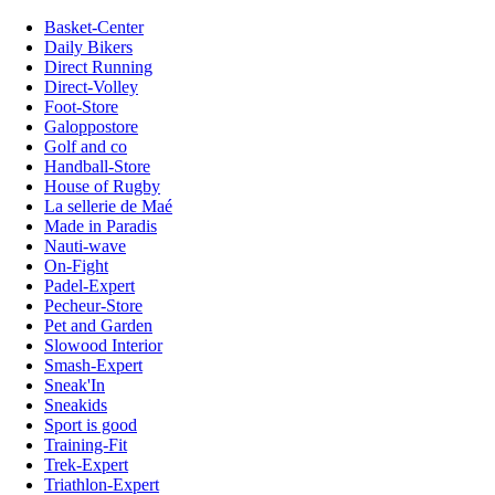
Basket-Center
Daily Bikers
Direct Running
Direct-Volley
Foot-Store
Galoppostore
Golf and co
Handball-Store
House of Rugby
La sellerie de Maé
Made in Paradis
Nauti-wave
On-Fight
Padel-Expert
Pecheur-Store
Pet and Garden
Slowood Interior
Smash-Expert
Sneak'In
Sneakids
Sport is good
Training-Fit
Trek-Expert
Triathlon-Expert