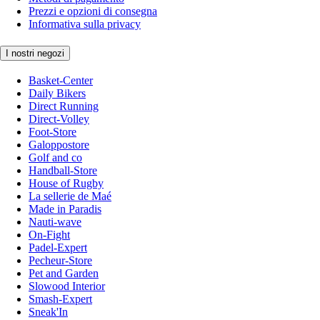
Prezzi e opzioni di consegna
Informativa sulla privacy
I nostri negozi
Basket-Center
Daily Bikers
Direct Running
Direct-Volley
Foot-Store
Galoppostore
Golf and co
Handball-Store
House of Rugby
La sellerie de Maé
Made in Paradis
Nauti-wave
On-Fight
Padel-Expert
Pecheur-Store
Pet and Garden
Slowood Interior
Smash-Expert
Sneak'In