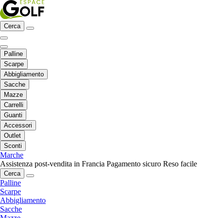
Cerca
Palline
Scarpe
Abbigliamento
Sacche
Mazze
Carrelli
Guanti
Accessori
Outlet
Sconti
Marche
Assistenza post-vendita in Francia
Pagamento sicuro
Reso facile
Cerca
Palline
Scarpe
Abbigliamento
Sacche
Mazze