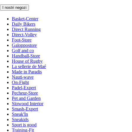
I nostri negozi
Basket-Center
Daily Bikers
Direct Running
Direct-Volley
Foot-Store
Galoppostore
Golf and co
Handball-Store
House of Rugby
La sellerie de Maé
Made in Paradis
Nauti-wave
On-Fight
Padel-Expert
Pecheur-Store
Pet and Garden
Slowood Interior
Smash-Expert
Sneak'In
Sneakids
Sport is good
Training-Fit