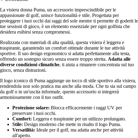
La visiera donna Puma, un accessorio imprescindibile per le
appassionate di golf, unisce funzionalità e stile. Progettata per
proteggere i tuoi occhi dai raggi del sole mentre ti permette di goderti le
tue sessioni di gioco, è un elemento essenziale per ogni golfista che
desidera esibirsi senza compromessi.
Realizzata con materiali di alta qualità, questa visiera è leggera e
traspirante, garantendo un comfort ottimale durante le tue attività
sportive. Il suo design ergonomico si adatta perfettamente alla testa,
offrendo un sostegno sicuro senza essere troppo stretta.
Adatta alle
diverse condizioni climatiche
, ti aiuta a rimanere concentrata sul tuo
gioco, senza distrazioni.
Il logo iconico di Puma aggiunge un tocco di stile sportivo alla visiera,
rendendola non solo pratica ma anche alla moda. Che tu sia sul campo
da golf o in un'uscita informale, questo accessorio si integrerà
armoniosamente con il tuo outfit.
Protezione solare:
Blocca efficacemente i raggi UV per
preservare i tuoi occhi.
Comfort:
Leggera e traspirante per un utilizzo prolungato.
Stile:
Design moderno che mette in risalto il logo Puma.
Versatilità:
Ideale per il golf, ma adatta anche per attività
all'aperto.