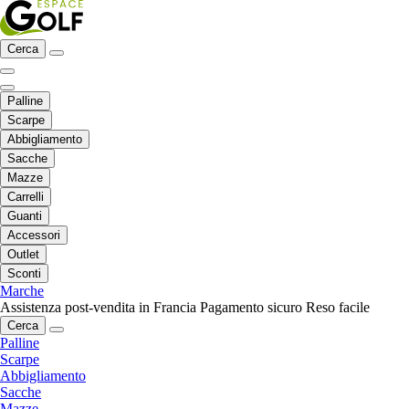
Cerca
Palline
Scarpe
Abbigliamento
Sacche
Mazze
Carrelli
Guanti
Accessori
Outlet
Sconti
Marche
Assistenza post-vendita in Francia
Pagamento sicuro
Reso facile
Cerca
Palline
Scarpe
Abbigliamento
Sacche
Mazze