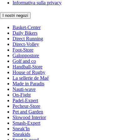
Informativa sulla privacy
I nostri negozi
Basket-Center
Daily Bikers
Direct Running
Direct-Volley
Foot-Store
Galoppostore
Golf and co
Handball-Store
House of Rugby
La sellerie de Maé
Made in Paradis
Nauti-wave
On-Fight
Padel-Expert
Pecheur-Store
Pet and Garden
Slowood Interior
Smash-Expert
Sneak'In
Sneakids
Sport is good