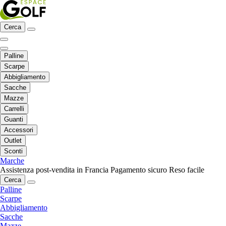
Cerca
Palline
Scarpe
Abbigliamento
Sacche
Mazze
Carrelli
Guanti
Accessori
Outlet
Sconti
Marche
Assistenza post-vendita in Francia
Pagamento sicuro
Reso facile
Cerca
Palline
Scarpe
Abbigliamento
Sacche
Mazze